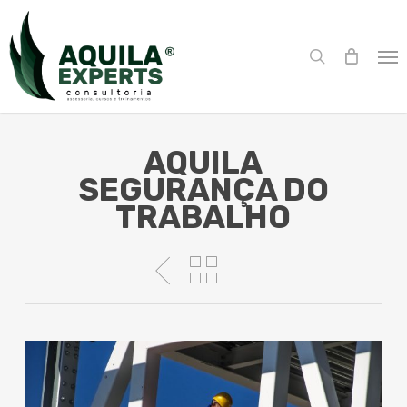
Skip
Menu
to
search
main
Me
content
AQUILA
SEGURANÇA DO
TRABALHO