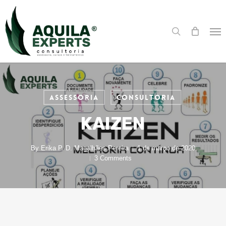
Skip
Menu
to
search
main
Me
content
Assessoria
Consultoria
KAIZEN
By
Erika P. D. Magalhães Pereira
1 de março de 2020
3 Comments