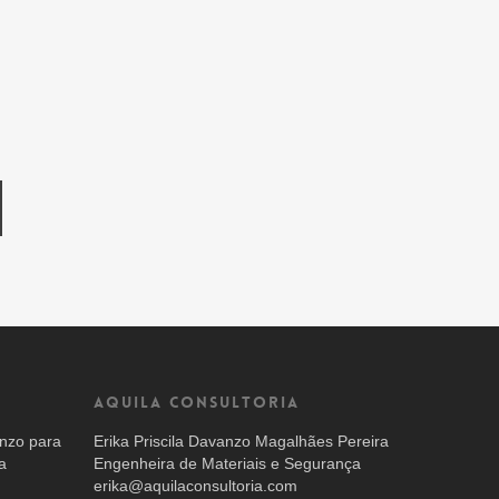
AQUILA CONSULTORIA
nzo para
Erika Priscila Davanzo Magalhães Pereira
a
Engenheira de Materiais e Segurança
erika@aquilaconsultoria.com